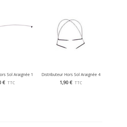
ors Sol Araignée 1
Distributeur Hors Sol Araignée 4
Goutte
+ Piquet Coudé 15
Sorties 70 Cm + Piquet Coudé
8
0 €
1,90 €
TTC
TTC
Cm
15 Cm