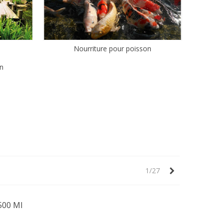
Nourriture pour poisson
in
Suivant
1/27
500 Ml