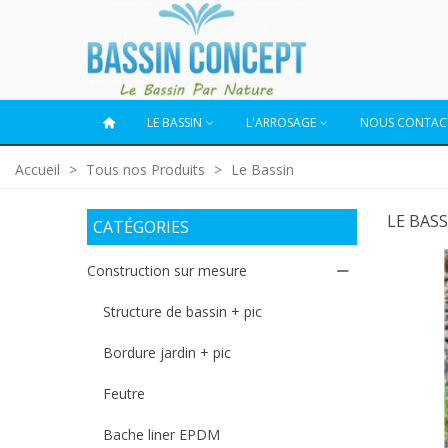
LE BASSIN
L'ARROSAGE
NOUS CONTAC
Accueil
>
Tous nos Produits
>
Le Bassin
LE BAS
CATÉGORIES
Construction sur mesure
Structure de bassin + pic
Bordure jardin + pic
Feutre
Bache liner EPDM