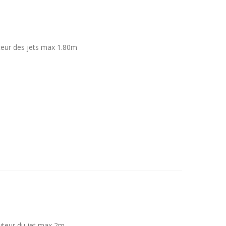
uteur des jets max 1.80m
uteur du jet max 2m