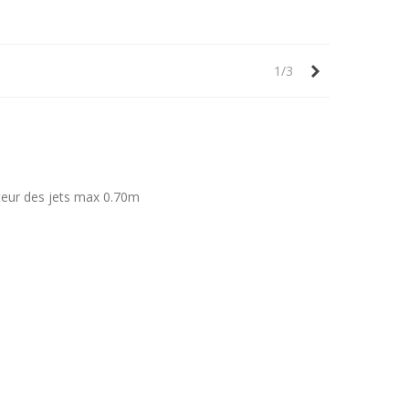
Suivant
1/3
uteur des jets max 0.70m