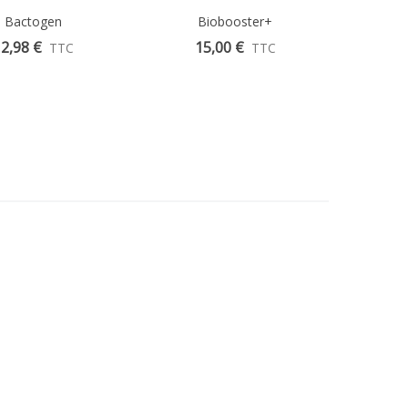
Aperçu Rapide
Bactogen
Biobooster+
Aperçu Rapide
2,98 €
15,00 €
TTC
TTC