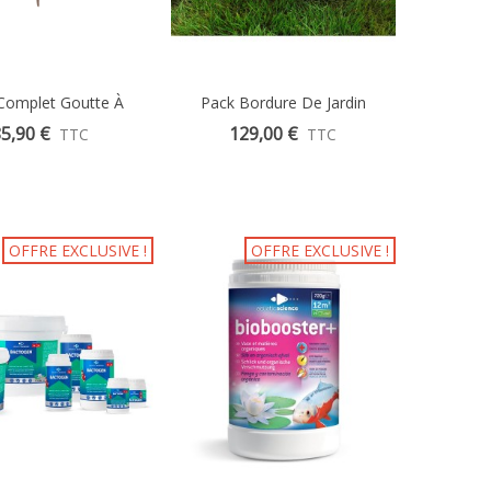
Complet Goutte À
Aperçu Rapide
Pack Bordure De Jardin
Aperçu Rapide
te 50m Arrosage
Ecolat 25m
5,90 €
129,00 €
TTC
TTC
Automatique
OFFRE EXCLUSIVE !
OFFRE EXCLUSIVE !