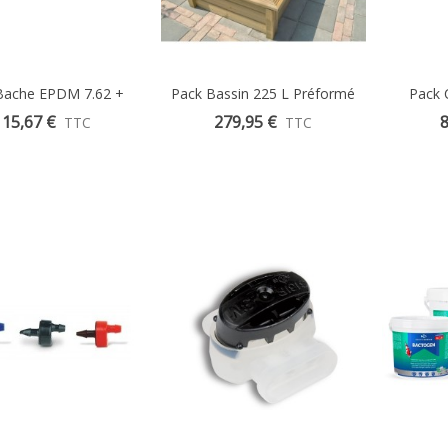
Bache EPDM 7.62 +
Aperçu Rapide
Pack Bassin 225 L Préformé
Aperçu Rapide
Pack 
Feutrine 400g
Quadro 5 Ubbink & Cadre
Gout
115,67 €
279,95 €
8
TTC
TTC
Bois Quadro 1