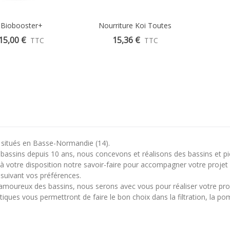
Biobooster+
Aperçu Rapide
Nourriture Koi Toutes
Aperçu Rapide
Saisons Ichi Food
15,00 €
15,36 €
TTC
TTC
itués en Basse-Normandie (14).
 bassins depuis 10 ans, nous concevons et réalisons des bassins et pi
 votre disposition notre savoir-faire pour accompagner votre projet 
suivant vos préférences.
amoureux des bassins, nous serons avec vous pour réaliser votre pro
iques vous permettront de faire le bon choix dans la filtration, la po