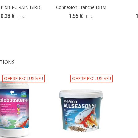
ur XB-PC RAIN BIRD
Aperçu Rapide
Connexion Étanche DBM
Aperçu Rapide
4L/H 4 X 6mm
0,28 €
1,56 €
1
TTC
TTC
TIONS
OFFRE EXCLUSIVE !
OFFRE EXCLUSIVE !